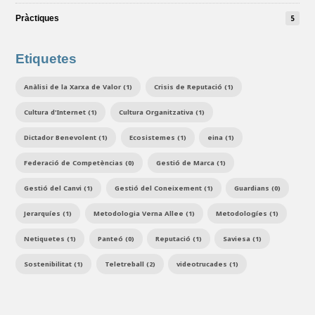
Pràctiques
5
Etiquetes
Anàlisi de la Xarxa de Valor (1)
Crisis de Reputació (1)
Cultura d'Internet (1)
Cultura Organitzativa (1)
Dictador Benevolent (1)
Ecosistemes (1)
eina (1)
Federació de Competèncias (0)
Gestió de Marca (1)
Gestió del Canvi (1)
Gestió del Coneixement (1)
Guardians (0)
Jerarquíes (1)
Metodologia Verna Allee (1)
Metodologíes (1)
Netiquetes (1)
Panteó (0)
Reputació (1)
Saviesa (1)
Sostenibilitat (1)
Teletreball (2)
videotrucades (1)