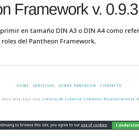
n Framework v. 0.9.3
primir en tamaño DIN A3 o DIN A4 como refere
 y roles del Pantheon Framework.
HOME
SERVICIOS
SOBRE PANTHEON
CONTACTO
 obra está bajo una
licencia de Creative Commons Reconocimiento 4
ntinuing to browse this site, you agree to our
use of cookies
.
I Understa
Català
English