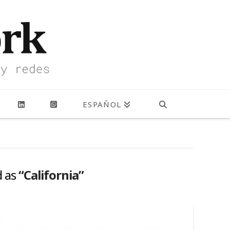
ESPAÑOL
d as
“California”