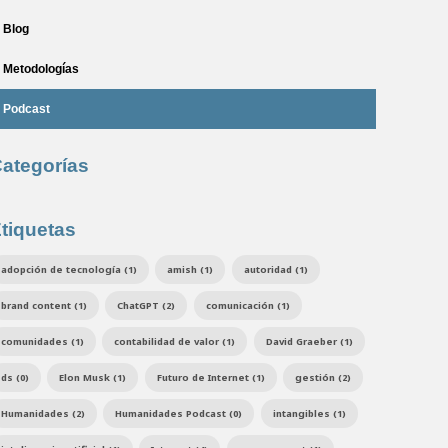
Blog
Metodologías
Podcast
ategorías
tiquetas
adopción de tecnología (1)
amish (1)
autoridad (1)
brand content (1)
ChatGPT (2)
comunicación (1)
comunidades (1)
contabilidad de valor (1)
David Graeber (1)
ds (0)
Elon Musk (1)
Futuro de Internet (1)
gestión (2)
Humanidades (2)
Humanidades Podcast (0)
intangibles (1)