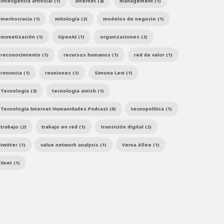
inteligencia artificial (1)
Internet (4)
management (1)
meritocracia (1)
mitología (2)
modelos de negocio (1)
monetización (1)
OpenAI (1)
organizaciones (2)
reconocimiento (1)
recursos humanos (1)
red de valor (1)
renuncia (1)
reuniones (1)
Simona Levi (1)
Tecnología (3)
tecnologia amish (1)
Tecnología Internet Humanidades Podcast (0)
tecnopolítica (1)
trabajo (2)
trabajo en red (1)
transición digital (2)
twitter (1)
value network analysis (1)
Verna Allee (1)
Xnet (1)