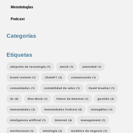
Metodologías
Podcast
Categorías
Etiquetas
adopción de tecnología (1)
amish (1)
autoridad (1)
brand content (1)
ChatGPT (2)
comunicación (1)
comunidades (1)
contabilidad de valor (1)
David Graeber (1)
ds (0)
Elon Musk (1)
Futuro de Internet (1)
gestión (2)
Humanidades (2)
Humanidades Podcast (0)
intangibles (1)
inteligencia artificial (1)
Internet (4)
management (1)
meritocracia (1)
mitología (2)
modelos de negocio (1)