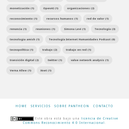
monetización (1)
OpenAI (1)
organizaciones (2)
reconocimiento (1)
recursos humanos (1)
red de valor (1)
renuncia (1)
reuniones (1)
Simona Levi (1)
Tecnología (3)
tecnologia amish (1)
Tecnología Internet Humanidades Podcast (0)
tecnopolítica (1)
trabajo (2)
trabajo en red (1)
transición digital (2)
twitter (1)
value network analysis (1)
Verna Allee (1)
Xnet (1)
HOME
SERVICIOS
SOBRE PANTHEON
CONTACTO
Este obra está bajo una
licencia de Creative
Commons Reconocimiento 4.0 Internacional
.