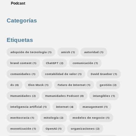
Podcast
Categorías
Etiquetas
adopción de tecnología (1)
amish (1)
autoridad (1)
brand content (1)
ChatGPT (2)
comunicación (1)
comunidades (1)
contabilidad de valor (1)
David Graeber (1)
ds (0)
Elon Musk (1)
Futuro de Internet (1)
gestión (2)
Humanidades (2)
Humanidades Podcast (0)
intangibles (1)
inteligencia artificial (1)
Internet (4)
management (1)
meritocracia (1)
mitología (2)
modelos de negocio (1)
monetización (1)
OpenAI (1)
organizaciones (2)