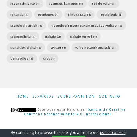
reconocimiento (1)
recursos humanos (1)
red de valor (1)
renuncia (1)
reuniones (1)
Simona Levi (1)
Tecnología (3)
tecnologia amish (1)
Tecnología Internet Humanidades Podcast (0)
tecnopolítica (1)
trabajo (2)
trabajo en red (1)
transición digital (2)
twitter (1)
value network analysis (1)
Verna Allee (1)
Xnet (1)
HOME
SERVICIOS
SOBRE PANTHEON
CONTACTO
Este obra está bajo una
licencia de Creative
Commons Reconocimiento 4.0 Internacional
.
By continuing to browse this site, you agree to our
use of cookies
.