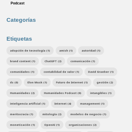
Podcast
Categorías
Etiquetas
adopción de tecnología (1)
amish (1)
autoridad (1)
brand content (1)
ChatGPT (2)
comunicación (1)
comunidades (1)
contabilidad de valor (1)
David Graeber (1)
ds (0)
Elon Musk (1)
Futuro de Internet (1)
gestión (2)
Humanidades (2)
Humanidades Podcast (0)
intangibles (1)
inteligencia artificial (1)
Internet (4)
management (1)
meritocracia (1)
mitología (2)
modelos de negocio (1)
monetización (1)
OpenAI (1)
organizaciones (2)