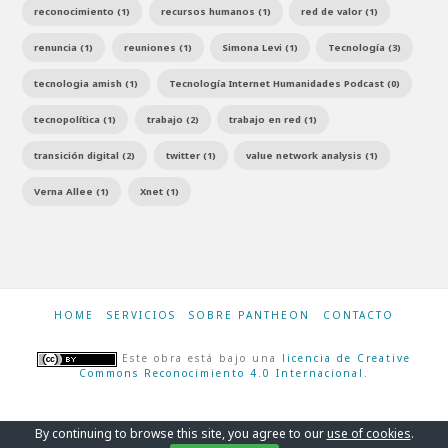
reconocimiento (1)
recursos humanos (1)
red de valor (1)
renuncia (1)
reuniones (1)
Simona Levi (1)
Tecnología (3)
tecnologia amish (1)
Tecnología Internet Humanidades Podcast (0)
tecnopolítica (1)
trabajo (2)
trabajo en red (1)
transición digital (2)
twitter (1)
value network analysis (1)
Verna Allee (1)
Xnet (1)
HOME
SERVICIOS
SOBRE PANTHEON
CONTACTO
Este obra está bajo una
licencia de Creative
Commons Reconocimiento 4.0 Internacional
.
By continuing to browse this site, you agree to our
use of cookies
.