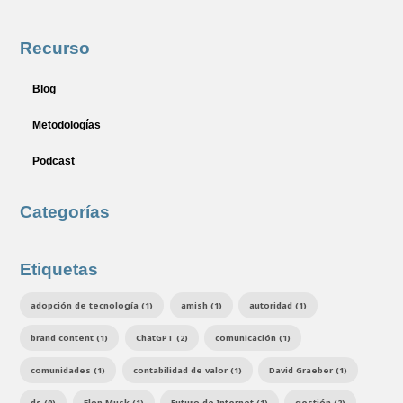
Recurso
Blog
Metodologías
Podcast
Categorías
Etiquetas
adopción de tecnología (1)
amish (1)
autoridad (1)
brand content (1)
ChatGPT (2)
comunicación (1)
comunidades (1)
contabilidad de valor (1)
David Graeber (1)
ds (0)
Elon Musk (1)
Futuro de Internet (1)
gestión (2)