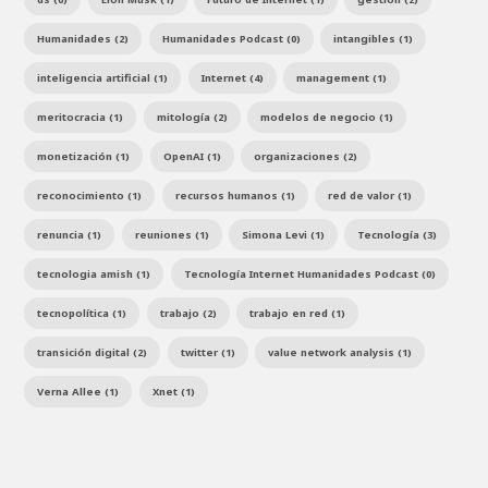
Humanidades (2)
Humanidades Podcast (0)
intangibles (1)
inteligencia artificial (1)
Internet (4)
management (1)
meritocracia (1)
mitología (2)
modelos de negocio (1)
monetización (1)
OpenAI (1)
organizaciones (2)
reconocimiento (1)
recursos humanos (1)
red de valor (1)
renuncia (1)
reuniones (1)
Simona Levi (1)
Tecnología (3)
tecnologia amish (1)
Tecnología Internet Humanidades Podcast (0)
tecnopolítica (1)
trabajo (2)
trabajo en red (1)
transición digital (2)
twitter (1)
value network analysis (1)
Verna Allee (1)
Xnet (1)