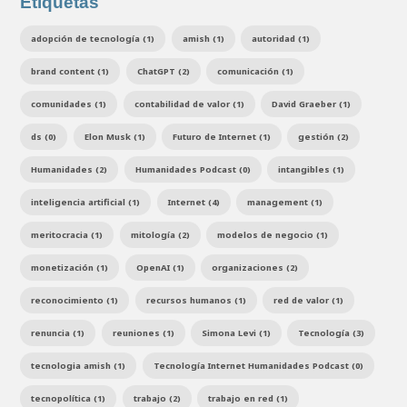
Etiquetas
adopción de tecnología (1)
amish (1)
autoridad (1)
brand content (1)
ChatGPT (2)
comunicación (1)
comunidades (1)
contabilidad de valor (1)
David Graeber (1)
ds (0)
Elon Musk (1)
Futuro de Internet (1)
gestión (2)
Humanidades (2)
Humanidades Podcast (0)
intangibles (1)
inteligencia artificial (1)
Internet (4)
management (1)
meritocracia (1)
mitología (2)
modelos de negocio (1)
monetización (1)
OpenAI (1)
organizaciones (2)
reconocimiento (1)
recursos humanos (1)
red de valor (1)
renuncia (1)
reuniones (1)
Simona Levi (1)
Tecnología (3)
tecnologia amish (1)
Tecnología Internet Humanidades Podcast (0)
tecnopolítica (1)
trabajo (2)
trabajo en red (1)