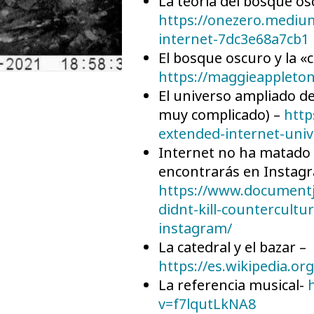
La teoría del bosque os
https://onezero.medium
internet-7dc3e68a7cb1
El bosque oscuro y la «
https://maggieappleto
El universo ampliado de
muy complicado) –
http
extended-internet-uni
Internet no ha matado 
encontrarás en Instag
https://www.documentj
didnt-kill-countercultu
instagram/
La catedral y el bazar –
https://es.wikipedia.or
La referencia musical-
h
v=f7lqutLkNA8