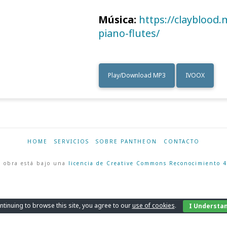
Música:
https://clayblood
piano-flutes/
Play/Download MP3
IVOOX
HOME
SERVICIOS
SOBRE PANTHEON
CONTACTO
 obra está bajo una
licencia de Creative Commons Reconocimiento 4
ntinuing to browse this site, you agree to our
use of cookies
.
I Understa
Català
English