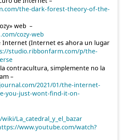
curo de Internet –
.com/the-dark-forest-theory-of-the-
cozy» web –
n.com/cozy-web
 Internet (Internet es ahora un lugar
s://studio.ribbonfarm.com/p/the-
verse
la contracultura, simplemente no la
ram –
ournal.com/2021/01/the-internet-
re-you-just-wont-find-it-on-
g/wiki/La_catedral_y_el_bazar
ttps://www.youtube.com/watch?