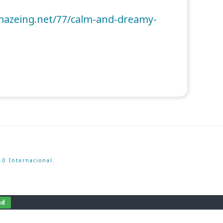
.mazeing.net/77/calm-and-dreamy-
.0 Internacional
.
nd