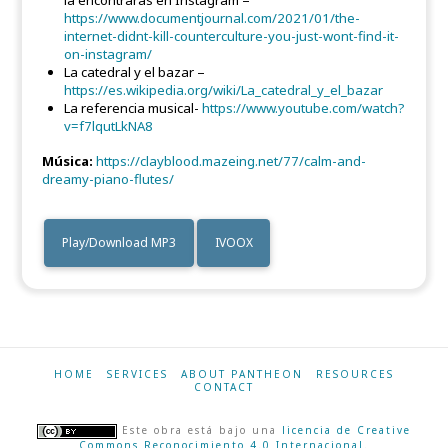
la encontrarás en Instagram –
https://www.documentjournal.com/2021/01/the-
internet-didnt-kill-counterculture-you-just-wont-find-it-
on-instagram/
La catedral y el bazar –
https://es.wikipedia.org/wiki/La_catedral_y_el_bazar
La referencia musical-
https://www.youtube.com/watch?
v=f7lqutLkNA8
Música:
https://clayblood.mazeing.net/77/calm-and-
dreamy-piano-flutes/
Play/Download MP3
IVOOX
HOME
SERVICES
ABOUT PANTHEON
RESOURCES
CONTACT
Este obra está bajo una
licencia de Creative
Commons Reconocimiento 4.0 Internacional
.