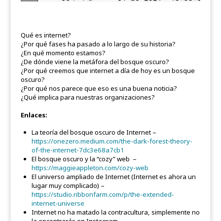
Qué es internet?
¿Por qué fases ha pasado a lo largo de su historia?
¿En qué momento estamos?
¿De dónde viene la metáfora del bosque oscuro?
¿Por qué creemos que internet a día de hoy es un bosque
oscuro?
¿Por qué nos parece que eso es una buena noticia?
¿Qué implica para nuestras organizaciones?
Enlaces:
La teoría del bosque oscuro de Internet –
https://onezero.medium.com/the-dark-forest-theory-
of-the-internet-7dc3e68a7cb1
El bosque oscuro y la “cozy” web –
https://maggieappleton.com/cozy-web
El universo ampliado de Internet (Internet es ahora un
lugar muy complicado) –
https://studio.ribbonfarm.com/p/the-extended-
internet-universe
Internet no ha matado la contracultura, simplemente no