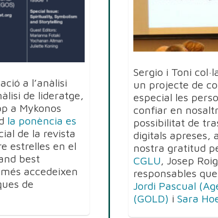
Sergio i Toni col
ció a l’anàlisi
un projecte de co
àlisi de lideratge,
especial les pers
op a Mykonos
confiar en nosalt
rd
la ponència es
possibilitat de tr
al de la revista
digitals apreses, 
e estrelles en el
nostra gratitud p
 and best
CGLU
, Josep Roig
 només accedeixen
responsables que
ques de
Jordi Pascual (Ag
(GOLD)
i
Sara Hoe