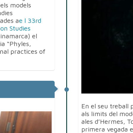
dels models
ndies
tades a
e l 33rd
on Studies
inamarca) el
ia “Phyles,
nal practices of
En el seu treball
als límits del mod
ales d’Hermes, To
primera vegada 