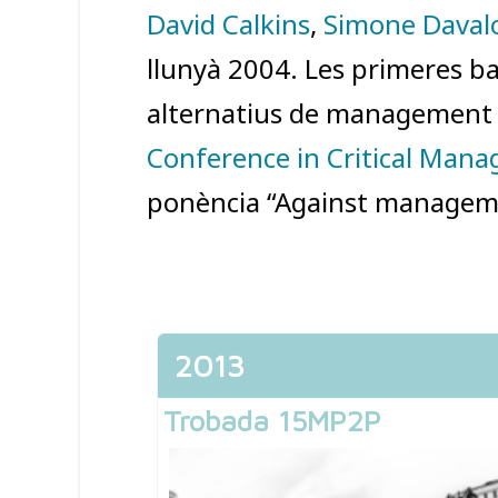
David Calkins
,
Simone Daval
llunyà 2004. Les primeres b
alternatius de management v
Conference in Critical Man
ponència “Against manageme
2013
Trobada 15MP2P