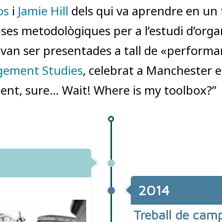
os
i
Jamie Hill
dels qui va aprendre en un t
ases metodològiques per a l’estudi d’org
an ser presentades a tall de «performa
agement Studies
, celebrat a Manchester el
nt, sure… Wait! Where is my toolbox?”
2014
Treball de cam