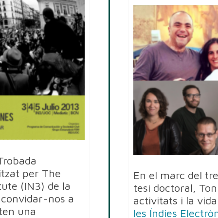
 Trobada
itzat per The
En el marc del tr
tute (IN3) de la
tesi doctoral, To
convidar-nos a
activitats i la vid
nten una
les Índies Electrò