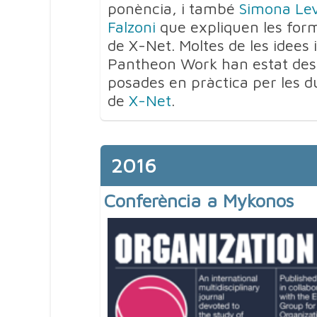
ponència, i també
Simona Lev
Falzoni
que expliquen les form
de X-Net. Moltes de les idees 
Pantheon Work han estat des
posades en pràctica per les 
de
X-Net
.
2016
Conferència a Mykonos