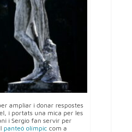
 per ampliar i donar respostes
el, i portats una mica per les
ni i Sergio fan servir per
el
panteó olímpic
com a