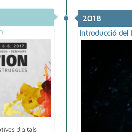
2018
n
Introducció del
ives digitals