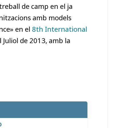
reball de camp en el ja
anitzacions amb models
nce» en el
8th International
 Juliol de 2013, amb la
p