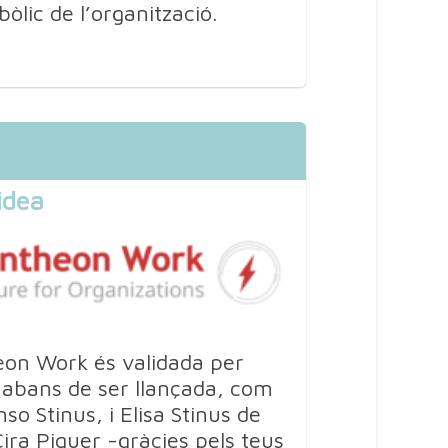
lic de l’organització.
idea
eon Work és validada per
 abans de ser llançada, com
nso Stinus, i Elisa Stinus de
Cira Piquer -gràcies pels teus