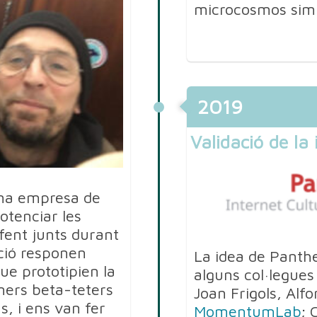
microcosmos simbò
2019
Validació de la 
una empresa de
potenciar les
fent junts durant
ció responen
La idea de Panth
que prototipien la
alguns col·legues
mers beta-teters
Joan Frigols, Alfo
s, i ens van fer
MomentumLab
; 