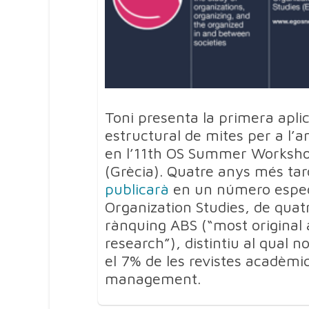
Toni presenta la primera aplica
estructural de mites per a l’an
en l’11th OS Summer Worksh
(Grècia). Quatre anys més ta
publicarà
en un número especi
Organization Studies, de quatr
rànquing ABS (“most original
research”), distintiu al qual
el 7% de les revistes acadèmi
management.