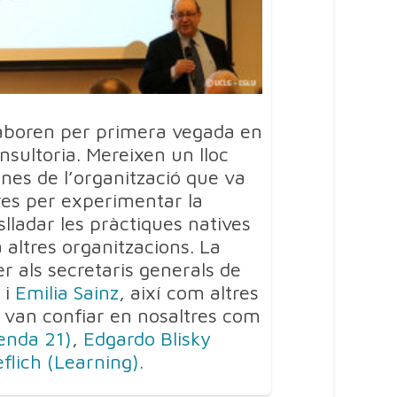
·laboren per primera vegada en
nsultoria. Mereixen un lloc
ones de l’organització que va
res per experimentar la
aslladar les pràctiques natives
a altres organitzacions. La
er als secretaris generals de
 i
Emilia Sainz
, així com altres
 van confiar en nosaltres com
enda 21)
,
Edgardo Blisky
flich (Learning).