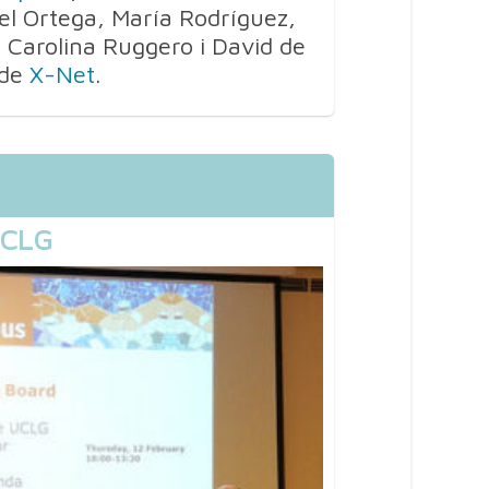
l Ortega, María Rodríguez,
 Carolina Ruggero i David de
 de
X-Net
.
UCLG