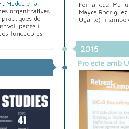
i
,
Maddalena
Fernández, Manue
es organitzatives
Mayra Rodríguez,
i pràctiques de
Ugarte), i també
envolupades i
dues fundadores
2015
Projecte amb 