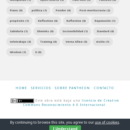
Piano (0)
política (1)
Ponder (0)
Post-meritocracia (2)
propósito (1)
Reflection (0)
Reflective (0)
Reputación (1)
Sabiduría (1)
Shminks (0)
Sostenibilidad (1)
Standard (0)
teletrabajo (3)
Training (0)
Verna Allee (5)
visión (1)
Wisdom (1)
X (0)
HOME
SERVICIOS
SOBRE PANTHEON
CONTACTO
Este obra está bajo una
licencia de Creative
Commons Reconocimiento 4.0 Internacional
.
By continuing to browse this site, you agree to our
use of cookies
.
I Understand