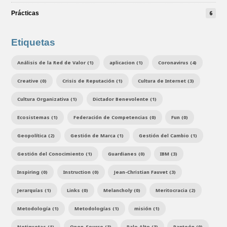
Prácticas
6
Etiquetas
Análisis de la Red de Valor (1)
aplicacion (1)
Coronavirus (4)
Creative (0)
Crisis de Reputación (1)
Cultura de Internet (3)
Cultura Organizativa (1)
Dictador Benevolente (1)
Ecosistemas (1)
Federación de Competencias (0)
Fun (0)
Geopolítica (2)
Gestión de Marca (1)
Gestión del Cambio (1)
Gestión del Conocimiento (1)
Guardianes (0)
IBM (3)
Inspiring (0)
Instruction (0)
Jean-Christian Fauvet (3)
Jerarquías (1)
Links (0)
Melancholy (0)
Meritocracia (2)
Metodología (1)
Metodologías (1)
misión (1)
Netiquetas (1)
Open-Source (3)
Palo Alto (3)
Panteón (0)