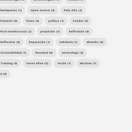
Netiquetas (1)
Open-Source (3)
Palo Alto (3)
Panteón (0)
Piano (0)
política (1)
Ponder (0)
Post-meritocracia (2)
propósito (1)
Reflection (0)
Reflective (0)
Reputación (1)
Sabiduría (1)
Shminks (0)
Sostenibilidad (1)
Standard (0)
teletrabajo (3)
Training (0)
Verna Allee (5)
visión (1)
Wisdom (1)
X (0)