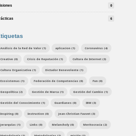
isiones
0
rácticas
6
tiquetas
Análisis de la Red de Valor (1)
aplicacion (1)
Coronavirus (4)
Creative (0)
Crisis de Reputación (1)
Cultura de Internet (3)
Cultura Organizativa (1)
Dictador Benevolente (1)
Ecosistemas (1)
Federación de Competencias (0)
Fun (0)
Geopolítica (2)
Gestión de Marca (1)
Gestión del Cambio (1)
Gestión del Conocimiento (1)
Guardianes (0)
IBM (3)
Inspiring (0)
Instruction (0)
Jean-Christian Fauvet (3)
Jerarquías (1)
Links (0)
Melancholy (0)
Meritocracia (2)
Metodología (1)
Metodologías (1)
misión (1)