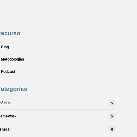
Recurso
Blog
Metodologías
Podcast
ategorías
nálisis
5
ramework
5
eneral
0