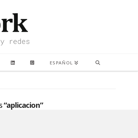
ESPAÑOL
as
“aplicacion”