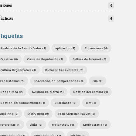
isiones
0
rácticas
6
tiquetas
Análisis de la Red de Valor (1)
aplicacion (1)
Coronavirus (4)
Creative (0)
Crisis de Reputación (1)
Cultura de Internet (3)
Cultura Organizativa (1)
Dictador Benevolente (1)
Ecosistemas (1)
Federación de Competencias (0)
Fun (0)
Geopolítica (2)
Gestión de Marca (1)
Gestión del Cambio (1)
Gestión del Conocimiento (1)
Guardianes (0)
IBM (3)
Inspiring (0)
Instruction (0)
Jean-Christian Fauvet (3)
Jerarquías (1)
Links (0)
Melancholy (0)
Meritocracia (2)
Metodología (1)
Metodologías (1)
misión (1)