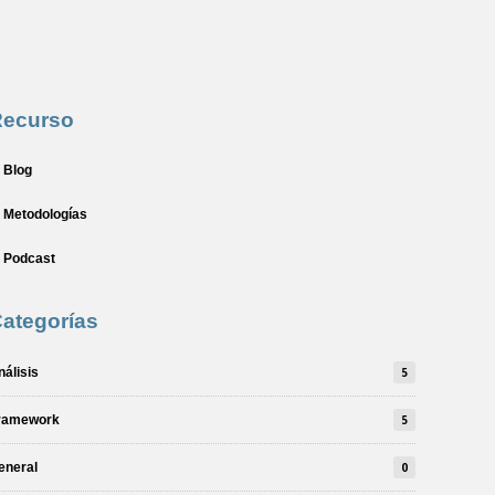
Recurso
Blog
Metodologías
Podcast
ategorías
nálisis
5
ramework
5
eneral
0