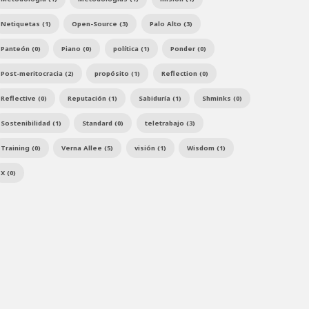
Netiquetas (1)
Open-Source (3)
Palo Alto (3)
Panteón (0)
Piano (0)
política (1)
Ponder (0)
Post-meritocracia (2)
propósito (1)
Reflection (0)
Reflective (0)
Reputación (1)
Sabiduría (1)
Shminks (0)
Sostenibilidad (1)
Standard (0)
teletrabajo (3)
Training (0)
Verna Allee (5)
visión (1)
Wisdom (1)
X (0)