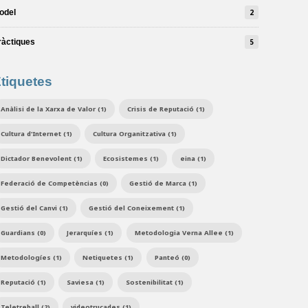
odel
2
ràctiques
5
tiquetes
Anàlisi de la Xarxa de Valor (1)
Crisis de Reputació (1)
Cultura d'Internet (1)
Cultura Organitzativa (1)
Dictador Benevolent (1)
Ecosistemes (1)
eina (1)
Federació de Competèncias (0)
Gestió de Marca (1)
Gestió del Canvi (1)
Gestió del Coneixement (1)
Guardians (0)
Jerarquíes (1)
Metodologia Verna Allee (1)
Metodologíes (1)
Netiquetes (1)
Panteó (0)
Reputació (1)
Saviesa (1)
Sostenibilitat (1)
Teletreball (2)
videotrucades (1)