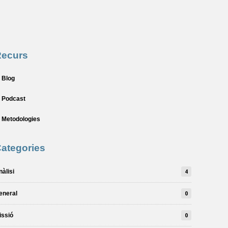
Recurs
Blog
Podcast
Metodologies
ategories
nàlisi
4
eneral
0
issió
0