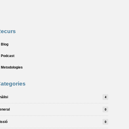
Recurs
Blog
Podcast
Metodologies
ategories
nàlisi
4
eneral
0
issió
0