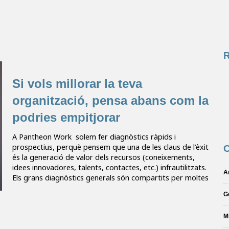
Si vols millorar la teva
organització, pensa abans com la
podries empitjorar
A Pantheon Work solem fer diagnòstics ràpids i
prospectius, perquè pensem que una de les claus de l’èxit
C
és la generació de valor dels recursos (coneixements,
idees innovadores, talents, contactes, etc.) infrautilitzats.
A
Els grans diagnòstics generals són compartits per moltes
G
M