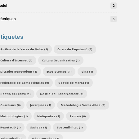
odel
2
ràctiques
5
tiquetes
Anàlisi de la Xarxa de Valor (1)
Crisis de Reputació (1)
Cultura d'Internet (1)
Cultura Organitzativa (1)
Dictador Benevolent (1)
Ecosistemes (1)
eina (1)
Federació de Competèncias (0)
Gestió de Marca (1)
Gestió del Canvi (1)
Gestió del Coneixement (1)
Guardians (0)
Jerarquíes (1)
Metodologia Verna Allee (1)
Metodologíes (1)
Netiquetes (1)
Panteó (0)
Reputació (1)
Saviesa (1)
Sostenibilitat (1)
Teletreball (2)
videotrucades (1)