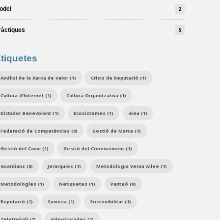
odel
2
ràctiques
5
tiquetes
Anàlisi de la Xarxa de Valor (1)
Crisis de Reputació (1)
Cultura d'Internet (1)
Cultura Organitzativa (1)
Dictador Benevolent (1)
Ecosistemes (1)
eina (1)
Federació de Competèncias (0)
Gestió de Marca (1)
Gestió del Canvi (1)
Gestió del Coneixement (1)
Guardians (0)
Jerarquíes (1)
Metodologia Verna Allee (1)
Metodologíes (1)
Netiquetes (1)
Panteó (0)
Reputació (1)
Saviesa (1)
Sostenibilitat (1)
Teletreball (2)
videotrucades (1)