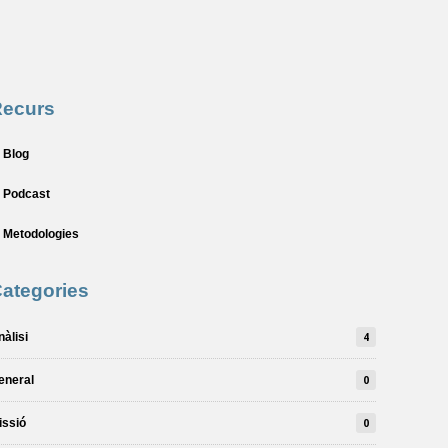
Recurs
Blog
Podcast
Metodologies
ategories
nàlisi
4
eneral
0
issió
0