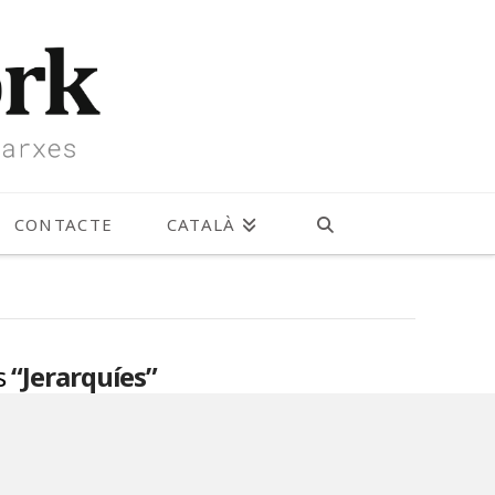
CONTACTE
CATALÀ
as
“Jerarquíes”