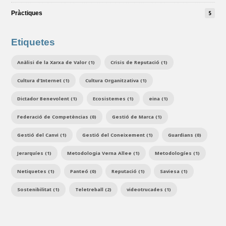
Pràctiques
5
Etiquetes
Anàlisi de la Xarxa de Valor (1)
Crisis de Reputació (1)
Cultura d'Internet (1)
Cultura Organitzativa (1)
Dictador Benevolent (1)
Ecosistemes (1)
eina (1)
Federació de Competèncias (0)
Gestió de Marca (1)
Gestió del Canvi (1)
Gestió del Coneixement (1)
Guardians (0)
Jerarquíes (1)
Metodologia Verna Allee (1)
Metodologíes (1)
Netiquetes (1)
Panteó (0)
Reputació (1)
Saviesa (1)
Sostenibilitat (1)
Teletreball (2)
videotrucades (1)